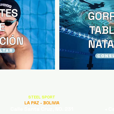
TES
GORR
E
TABL
CIÓN
NATA
LTAR
CONS
STEEL SPORT
LA PAZ - BOLIVIA
Calle Santa Cruz, NO. 231
• C