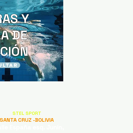
AS Y
A DE
CIÓN
ULTAR
STEL SPORT
SANTA CRUZ -BOLIVIA
alle España esq. Junín,