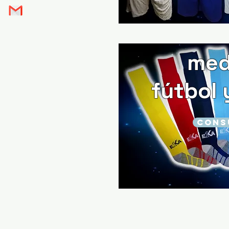
med
fútbol 
CONS