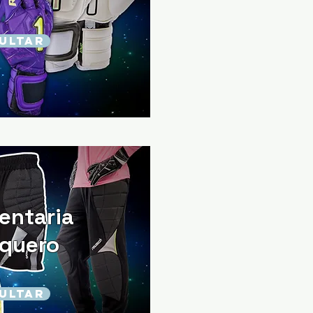
ULTAR
entaria
rquero
ULTAR