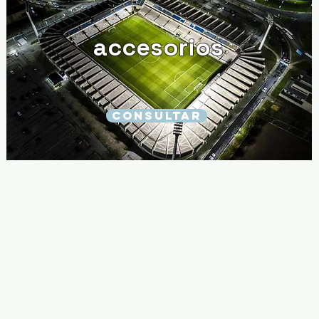
accesorios
CONSULTAR
STEEL SPORT
LA PAZ - BOLIVIA
Calle Santa Cruz, NO. 231
• C
Entre Calles Linares y Murillo
Edifi
CEL: (591) 77207770
(591) 62444446
C