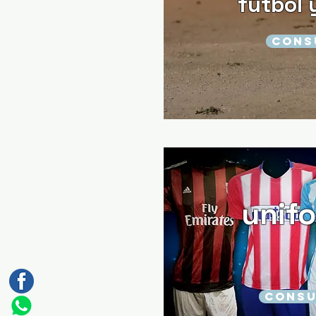
fútbol 
CONS
unif
CONSU