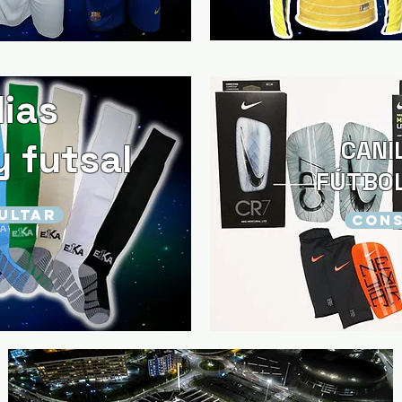
ias
y futsal
CANI
FÚTBO
ULTAR
CONS