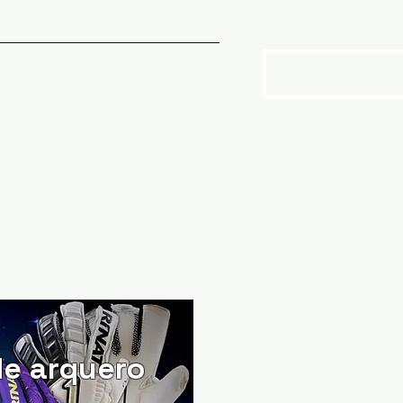
SOTROS
More
e arquero