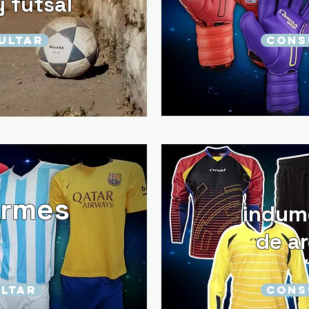
y futsal
ULTAR
CONS
ormes
indum
de a
LTAR
CONS