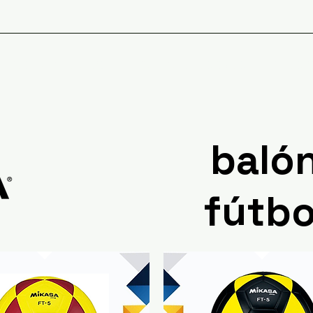
PORTIVAS
CATALOGO
NO
baló
fútbo