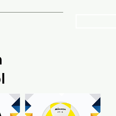
SOTROS
More
n
l