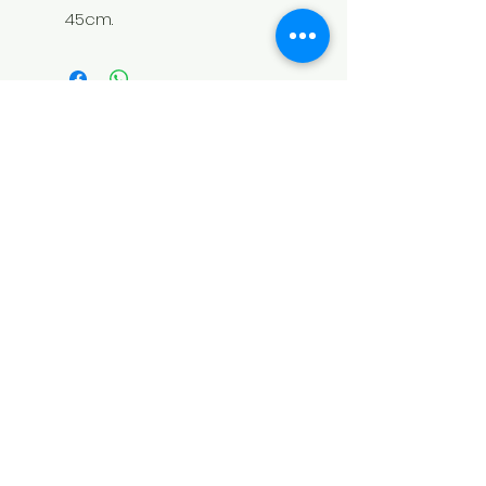
45cm.
STEEL SPORT
LA PAZ - BOLIVIA
Calle Santa Cruz, NO. 231
Entre Calles Linares y Murillo
CEL:
(591) 77207770
(591) 62444446
STEL SPORT