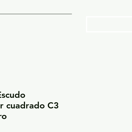
SOTROS
More
Escudo
r cuadrado C3
ro