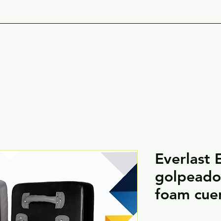
PORTIVAS
CATALOGO
NO
Everlast 
golpeado
foam cue