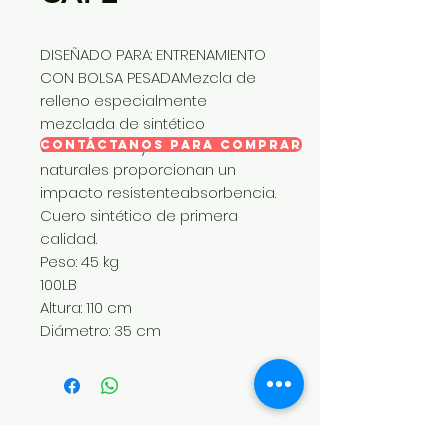
DISEÑADO PARA: ENTRENAMIENTO
CON BOLSA PESADAMezcla de
relleno especialmente
mezclada de sintético
desinfectadoy las fibras
CONTÁCTANOS PARA COMPRAR
naturales proporcionan un
impacto resistenteabsorbencia.
Cuero sintético de primera
calidad.
Peso: 45 kg
100LB
Altura: 110 cm
Diámetro: 35 cm