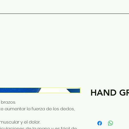
PORTIVAS
CATALOGO
NO
HAND GR
 brazos.
te aumentar la fuerza de los dedos,
muscular y el dolor.
ticulaciones de la mano y es fácil de