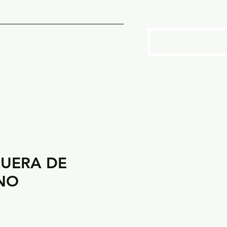
SOTROS
More
UERA DE
NO