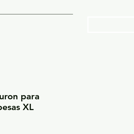
SOTROS
More
uron para
pesas XL