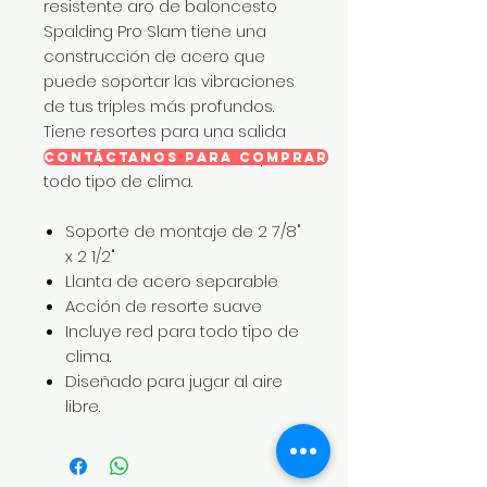
resistente aro de baloncesto
Spalding Pro Slam tiene una
construcción de acero que
puede soportar las vibraciones
de tus triples más profundos.
Tiene resortes para una salida
suave y viene con una red para
CONTÁCTANOS PARA COMPRAR
todo tipo de clima.
Soporte de montaje de 2 7/8"
x 2 1/2"
Llanta de acero separable
Acción de resorte suave
Incluye red para todo tipo de
clima.
Diseñado para jugar al aire
libre.