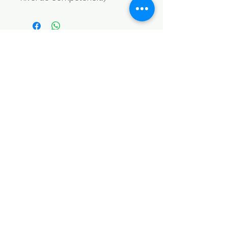
STEEL SPORT
LA PAZ - BOLIVIA
Calle Santa Cruz, NO. 231
Entre Calles Linares y Murillo
CEL:
(591) 77207770
(591) 62444446
STEL SPORT
SANTA CRUZ -BOLIVIA